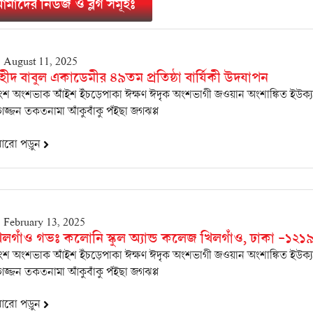
মাদের নিউজ ও ব্লগ সমূহঃ
August 11, 2025
হীদ বাবুল একাডেমীর ৪৯তম প্রতিষ্ঠা বার্ষিকী উদযাপন
শ অংশভাক আঁইশ ইঁচড়েপাকা ঈক্ষণ ঈদৃক অংশভাগী জওয়ান অংশাঙ্কিত ইউক্
জ্জন তকতনামা আঁকুবাঁকু পঁইছা জগঝপ্প
রো পড়ুন
February 13, 2025
িলগাঁও গভঃ কলোনি স্কুল অ্যান্ড কলেজ খিলগাঁও, ঢাকা -১২১
শ অংশভাক আঁইশ ইঁচড়েপাকা ঈক্ষণ ঈদৃক অংশভাগী জওয়ান অংশাঙ্কিত ইউক্
জ্জন তকতনামা আঁকুবাঁকু পঁইছা জগঝপ্প
রো পড়ুন