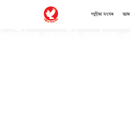
পল্লীমা সংসদ
আমা
শহীদ বাকী স্মৃতি