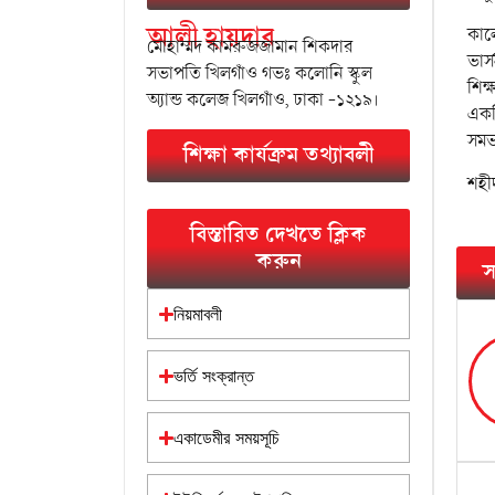
আলী হায়দার
কাল
মোহাম্মদ কামরুজজামান শিকদার
ভার্
সভাপতি খিলগাঁও গভঃ কলোনি স্কুল
শিক
অ্যান্ড কলেজ খিলগাঁও, ঢাকা -১২১৯।
একটি
সমভ
শিক্ষা কার্যক্রম তথ্যাবলী
শহীদ
বিস্তারিত দেখতে ক্লিক
করুন
স
নিয়মাবলী
ভর্তি সংক্রান্ত
একাডেমীর সময়সূচি