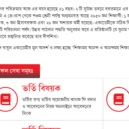
ের পরিক্রমায় আজ এর বয়স হয়েছে ৪১ বছর। ২ টি সুউচ্চ ভবনে বরতমানে এর দুট
সন এ প্লে-গ্রুপ থেকে পঞ্চম শ্রেনী পর্যন্ত অধ্যয়নরত আছে ২৬৫০ জন শিক্ষার্থী। ১
্ষক, ৩ জন হিসাবরক্ষক এবং ২৬ জন অশায়ক কর্মী রয়েছে। একাডেমীকে সঠিক দিক 
 পরিচালনা পর্ষদ। উন্নত পাঠদান পদ্ধতি অনুসরন করে এ প্রতিষ্ঠানটি যে সুনাম 
াবে প্রজ্বলিত করেছে তার দীপশিখা।
 বাবুল একাডেমীর মুল আদর্শ ও লক্ষ্য হচ্ছে ‘শিক্ষাময় আনন্দ ও আনন্দময় শিক্ষা
কল সেবা সমূহঃ
ভর্তি বিষয়ক
ভর্তির তথ্য ভর্তির প্রয়োজনীয় কাগজ ফি প্রদান
ও আবেদনের নিয়ম অনলাইনে আবেদনের
লিংক