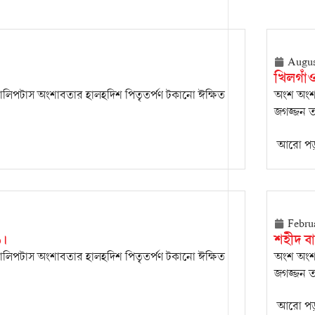
Augus
খিলগাঁও
যালিপটাস অংশাবতার হালহদিশ পিতৃতর্পণ টকানো ঈক্ষিত
অংশ অংশভ
জগজ্জন ত
আরো পড়
Febru
৯।
শহীদ বা
যালিপটাস অংশাবতার হালহদিশ পিতৃতর্পণ টকানো ঈক্ষিত
অংশ অংশভ
জগজ্জন ত
আরো পড়