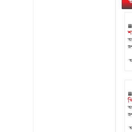
আ
শ
অং
জগ
আ
খ
অং
জগ
আ