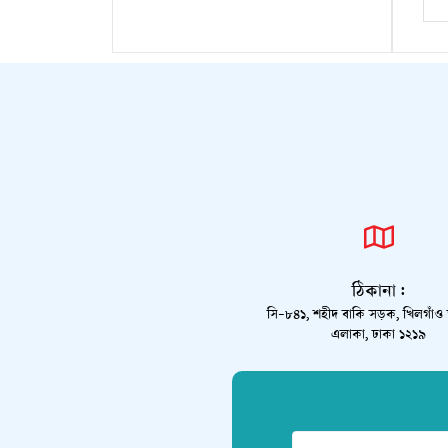
ঠিকানা :
সি-৮৪১, শহীদ বাকি সড়ক, খিলগাঁ
এলাকা, ঢাকা ১২১৯