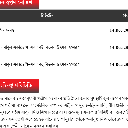
ুরুত্বপূর্ণ নোটিশ
টাইটেল
প্
তি সংক্রান্ত
14 Dec 2
ীদ বাবুল একাডেমি-এর “বই বিতরন উৎসব-২০২৫”।
14 Dec 2
ীদ বাবুল একাডেমি-এর “বই বিতরন উৎসব-২০২৫”।
14 Dec 2
ংক্ষিপ্ত পরিচিতি
 সালের ১৫ জানুয়ারী পল্লীমা সংসদের প্রতিষ্ঠাতা জনাব মুঃ হাফিজুর রহমান ময়না
্যমে পল্লীমা সংসদের সাংগঠনিক সম্পাদক শহীদ আব্দুল্লাহ-হিল-বাকি, বীর প্রত
নুসারে শহীদ বাবুল শিশু শিক্ষালয়ের যাত্রা শুরু হয়। এলাকার বিশিষ্ট ব্যাক্তিবর
ি ক্লাসরুম তৈরী করে ১৯৭৬ সালের ১ জানুয়ারী থেকে অনানুষ্ঠানিক ভাবে ক্লাশ 
ুল একাডেমী’ নামে নামকরন করা হয়।